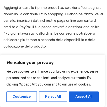
Aggiungi al carrello il primo prodotto, seleziona “consegna a
domicilio” e continua il tuo shopping. Quando hai finito, vai al
carrello, inserisci i dati richiesti e paga online con carta di
credito o PayPal. Il tuo pacco arriverà a destinazione entro
4/5 giorni lavorativi dall’ordine. Le consegne potrebbero
richiedere più tempo a seconda della disponibilità e della
collocazione del prodotto.
We value your privacy
C’È UN ORDINE MINIMO DI SPESA?
We use cookies to enhance your browsing experience, serve
personalized ads or content, and analyze our traffic. By
QUANTO COSTA LA SPEDIZIONE?
clicking "Accept All", you consent to our use of cookies.
Customize
Reject All
Accept All
IN CASO DI MERCE DANNEGGIATA