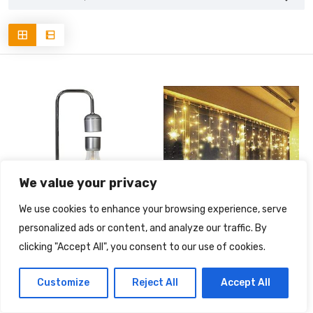
We value your privacy
We use cookies to enhance your browsing experience, serve
personalized ads or content, and analyze our traffic. By
ILLUMINAZIONE
IDEE REGALO
|
clicking "Accept All", you consent to our use of cookies.
ILLUMINAZIONE
Lampadina sospesa
Luci di Natale, 96 LED
magnetica con base in
Customize
Reject All
Accept All
Cascata Luci da
rovere – Con lampada a
Esterno, 3.5×0.8M
LED per una luce