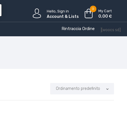
0
My Cart
Hello, Sign in
0,00
€
Account & Lists
Rintraccia Ordine
[woocs sd]