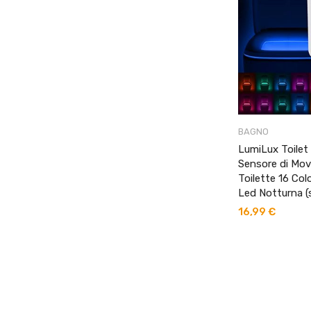
BAGNO
LumiLux Toilet
Sensore di Mo
Toilette 16 Col
Led Notturna (
16,99
€