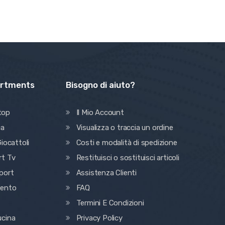
artments
Bisogno di aiuto?
top
Il Mio Account
ca
Visualizza o traccia un ordine
iocattoli
Costi e modalità di spedizione
rt Tv
Restituisci o sostituisci articoli
port
Assistenza Clienti
mento
FAQ
Termini E Condizioni
ucina
Privacy Policy