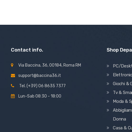
Contact info.
Shop Dep
Via Baccina, 36, 00184, Roma RM
PC/Desk
Elettroni
support@baccina36.it
Giochi & G
Tel. (+39) 06 8635 7377
Tv & Sma
Lun-Sab 08:30 - 18:00
Moda & S
Abbiglia
Donna
Casa & C