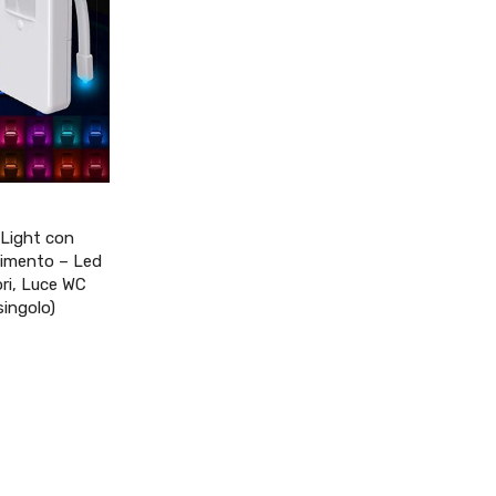
 Light con
vimento – Led
ori, Luce WC
singolo)