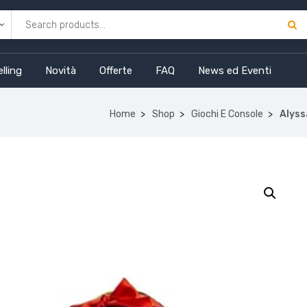
lling
Novità
Offerte
FAQ
News ed Eventi
Home
Shop
Giochi E Console
Alyss