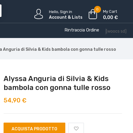
0
My Cart
Hello, Sign in
0,00
€
Account & Lists
Rintraccia Ordine
[woocs sd]
a Anguria di Silvia & Kids bambola con gonna tulle rosso
Alyssa Anguria di Silvia & Kids
bambola con gonna tulle rosso
54,90
€
ACQUISTA PRODOTTO