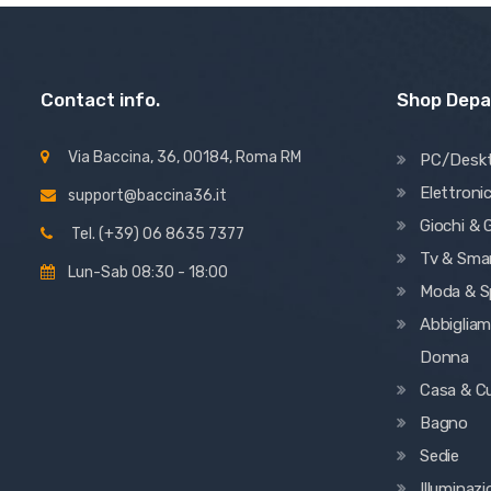
Contact info.
Shop Dep
Via Baccina, 36, 00184, Roma RM
PC/Desk
Elettroni
support@baccina36.it
Giochi & G
Tel. (+39) 06 8635 7377
Tv & Sma
Lun-Sab 08:30 - 18:00
Moda & S
Abbiglia
Donna
Casa & C
Bagno
Sedie
Illuminaz