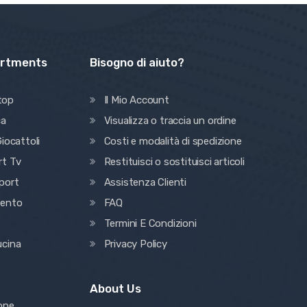
artments
Bisogno di aiuto?
top
Il Mio Account
ca
Visualizza o traccia un ordine
iocattoli
Costi e modalità di spedizione
rt Tv
Restituisci o sostituisci articoli
port
Assistenza Clienti
mento
FAQ
Termini E Condizioni
ucina
Privacy Policy
About Us
ione