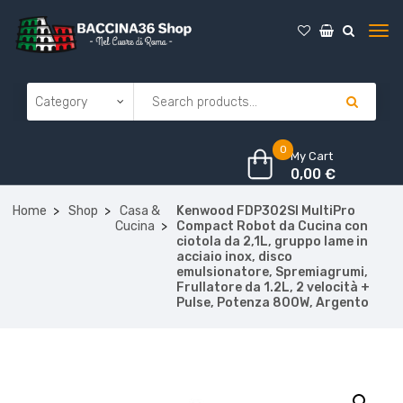
0
My Cart
0,00
€
Home
Shop
Casa &
Kenwood FDP302SI MultiPro
Cucina
Compact Robot da Cucina con
ciotola da 2,1L, gruppo lame in
acciaio inox, disco
emulsionatore, Spremiagrumi,
Frullatore da 1.2L, 2 velocità +
Pulse, Potenza 800W, Argento