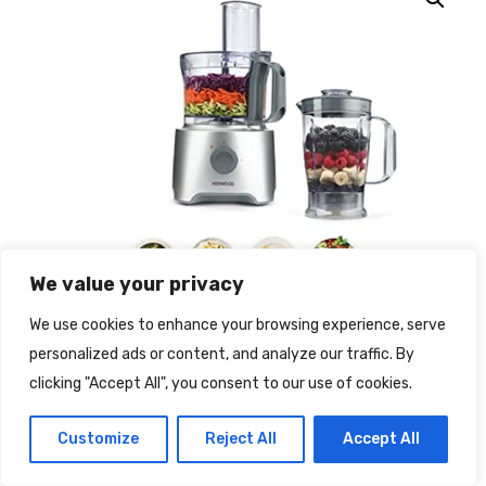
We value your privacy
We use cookies to enhance your browsing experience, serve
personalized ads or content, and analyze our traffic. By
clicking "Accept All", you consent to our use of cookies.
Kenwood FDP302SI MultiPro
Customize
Reject All
Accept All
Compact Robot da Cucina con