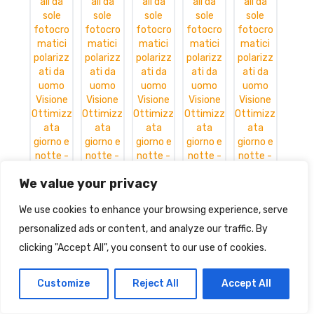
We value your privacy
We use cookies to enhance your browsing experience, serve
personalized ads or content, and analyze our traffic. By
Occhiali da sole fotocromatici
clicking "Accept All", you consent to our use of cookies.
polarizzati da uomo Visione
Ottimizzata giorno e notte
Customize
Reject All
Accept All