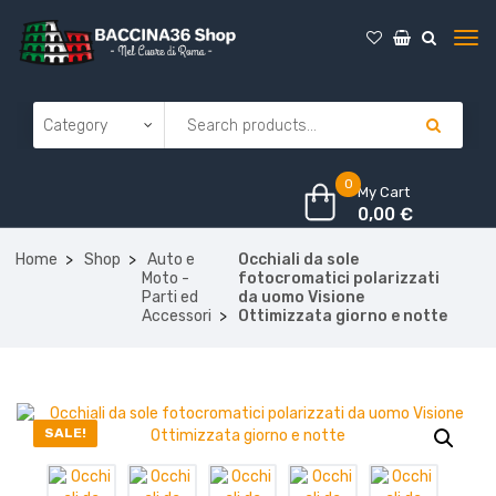
0
My Cart
0,00
€
Home
Shop
Auto e
Occhiali da sole
Moto -
fotocromatici polarizzati
Parti ed
da uomo Visione
Accessori
Ottimizzata giorno e notte
SALE!