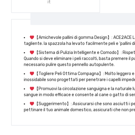
it
【Amichevole pallini di gomma Design】: ACE2ACE Le s
tagliente. la spazzola ha levato facilmente peli e ‘pallini d
【Sistema di Pulizia Intelligente e Comodo】: Rispetto al
Quando si deve eliminare i peli raccolti, basta premere il p
necessario pulire questo pennello autopulente.
【Togliere Peli Ottima Compagna】: Molto leggero e abb
inossidabile sono progettati per penetrare i capelli imped
【Promuovi la circolazione sanguigna e la naturale 
sangue in modo efficace e consente al cane o gatto di sent
【Suggerimento】: Assicurarsi che sono asciutti i peli 
pettinare il tuo animale domestico, assicurati che non prese