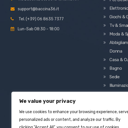
Elettroni
support@baccina36.it
Giochi & G
Tel. (+39) 06 8635 7377
Tv & Sma
Lun-Sab 08:30 - 18:00
Moda & S
Abbiglia
Donna
Casa & C
Bagno
Sedie
Illuminaz
Decorazi
We value your privacy
Ufficio
Abbiglia
We use cookies to enhance your browsing experience, serv
personalized ads or content, and analyze our traffic. By
clicking "Accept All", you consent to our use of cookies.