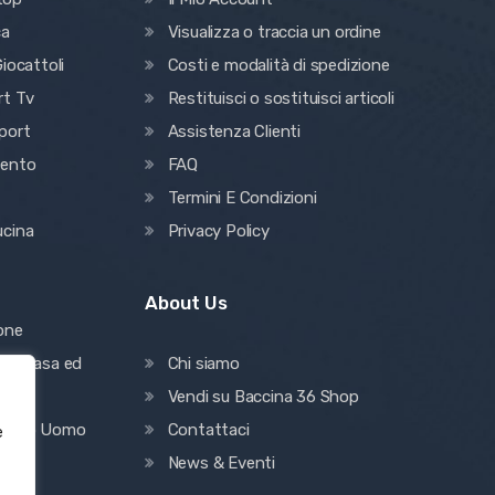
ca
Visualizza o traccia un ordine
iocattoli
Costi e modalità di spedizione
rt Tv
Restituisci o sostituisci articoli
port
Assistenza Clienti
mento
FAQ
Termini E Condizioni
ucina
Privacy Policy
About Us
ione
one casa ed
Chi siamo
Vendi su Baccina 36 Shop
mento Uomo
Contattaci
e
News & Eventi