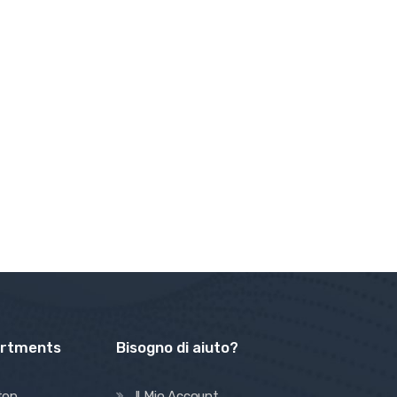
artments
Bisogno di aiuto?
top
Il Mio Account