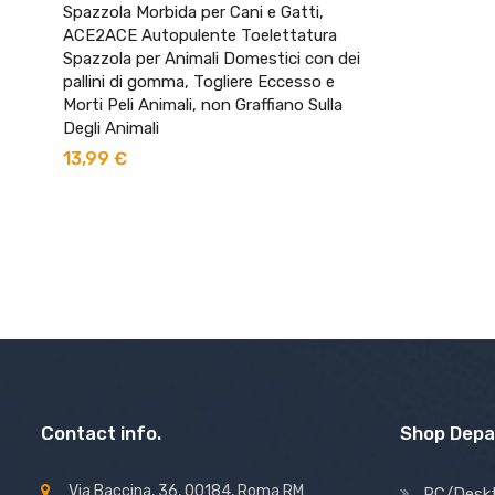
Spazzola Morbida per Cani e Gatti,
ACE2ACE Autopulente Toelettatura
Spazzola per Animali Domestici con dei
pallini di gomma, Togliere Eccesso e
Morti Peli Animali, non Graffiano Sulla
Degli Animali
13,99
€
Contact info.
Shop Dep
Via Baccina, 36, 00184, Roma RM
PC/Desk