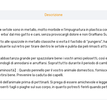
Descrizione
etole sono in metallo, molto morbide e l’impugnatura in plastica con
i erba’ dal mio gatto e cani, senza provocargli dolore e non Graffiano Sul
le spazzole in metallo classiche si evita il fastidio di “pungersi”, ha la
ulsante sul retro per tirare dentro le setole e pulirla dai peli rimasti 
astanza grande per spazzolare bene i vostri amici pelosetti, così evita
endogli di annodarsi e arruffarsi. Soprattutto durante il periodo di cam
luminosità】: Quando pennello per il vostro animale domestico, fornisc
irsi bene. Prevenire la caduta dei capelli.
dell’animale prima di pettinarli. Si prega di essere amichevole e legger
nti tagli o piaghe sul suo corpo, in quanto potresti ferirli quando petti