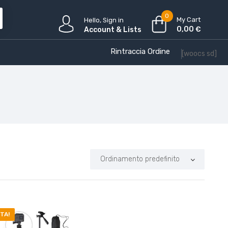
0
My Cart
Hello, Sign in
0,00
€
Account & Lists
Rintraccia Ordine
[woocs sd]
TA!