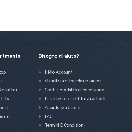
artments
Bisogno di aiuto?
top
Il Mio Account
ca
Visualizza o traccia un ordine
iocattoli
Costi e modalità di spedizione
rt Tv
Restituisci o sostituisci articoli
port
Assistenza Clienti
mento
FAQ
Termini E Condizioni