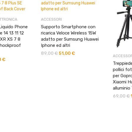
TTRONICA
ACCESSORI
 Liquido Phone
Supporto Smartphone con
 14 13 11 12
ricarica Veloce Wireless 15W
 XR XS 7 8
adatto per Sumsung Huawei
Shockproof
Iphone ed altri
89,00
€
Il
51,00
€
Il
ACCESSOR
prezzo
prezzo
0
€
Fascia
Treppiede
originale
attuale
di
pollici fo
era:
è:
prezzo:
per Gopr
89,00 €.
51,00 €.
da
Xiaomi H
12,00 €
alluminio
a
14,00 €
69,00
€
Il
p
o
e
6