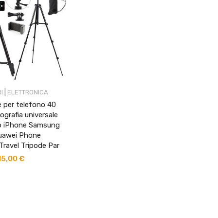
|
I
ELETTRONICA
 per telefono 40
tografia universale
o iPhone Samsung
uawei Phone
 Travel Tripode Par
15,00
€
Il
rezzo
prezzo
riginale
attuale
ra:
è:
9,00 €.
15,00 €.