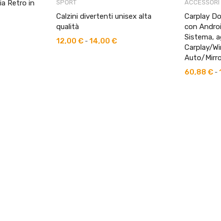
ia Retro in
SPORT
ACCESSORI
Calzini divertenti unisex alta
Carplay Do
qualità
con Andro
cia
Sistema, a
12,00
€
14,00
€
Fascia
-
Carplay/Wi
zzo:
di
Auto/Mirro
prezzo:
60,88
€
-
75 €
da
12,00 €
15 €
a
14,00 €