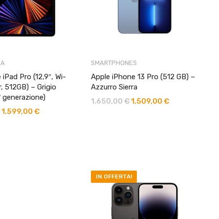
CA
SMARTPHONES
 iPad Pro (12,9″, Wi-
Apple iPhone 13 Pro (512 GB) –
ar, 512GB) – Grigio
Azzurro Sierra
ª generazione)
1.650,00
€
1.509,00
€
Il
Il
1.599,00
€
Il
Il
prezzo
prezzo
prezzo
prezzo
originale
attuale
originale
attuale
era:
è:
era:
è:
1.650,00 €.
1.509,00 €.
1.719,00 €.
1.599,00 €.
IN OFFERTA!