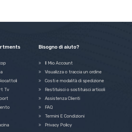
artments
Bisogno di aiuto?
top
Il Mio Account
ca
Visualizza o traccia un ordine
iocattoli
Costi e modalità di spedizione
rt Tv
Restituisci o sostituisci articoli
port
Assistenza Clienti
mento
FAQ
Termini E Condizioni
ucina
Privacy Policy