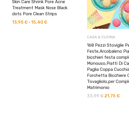
Skin Care Shrink Pore Acne
Treatment Mask Nose Black
dots Pore Clean Strips
13,95
€
15,40
€
Fascia
-
di
CASA & CUCINA
prezzo:
168 Pezzi Stoviglie P
da
Feste,Arcobaleno Pia
13,95 €
bicchieri festa comp
a
Monouso,Piatti Di Ca
15,40 €
Paglia Coppa Cucchia
Forchetta Bicchiere 
Tovagliolo,per Comp
Matrimonio
33,99
€
21,75
€
Il
Il
prezzo
prez
originale
attua
era:
è:
33,99 €.
21,75