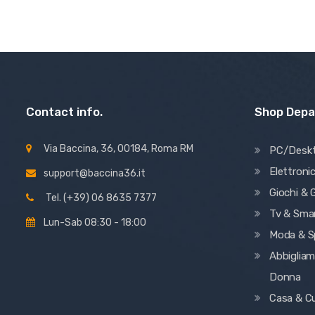
era:
è:
39,87 €.
29,90 €.
Contact info.
Shop Dep
Via Baccina, 36, 00184, Roma RM
PC/Desk
Elettroni
support@baccina36.it
Giochi & G
Tel. (+39) 06 8635 7377
Tv & Sma
Lun-Sab 08:30 - 18:00
Moda & S
Abbiglia
Donna
Casa & C