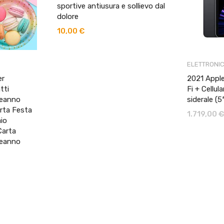
sportive antiusura e sollievo dal
dolore
10,00
€
ELETTRONI
er
2021 Apple
tti
Fi + Cellul
leanno
siderale (5
rta Festa
1.719,00
€
io
Carta
leanno
zo
le
 €.