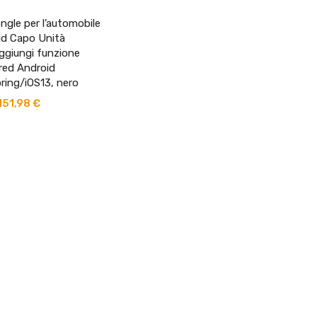
ngle per l’automobile
id Capo Unità
ggiungi funzione
red Android
ring/iOS13, nero
151,98
€
Fascia
di
prezzo:
da
60,88 €
a
151,98 €