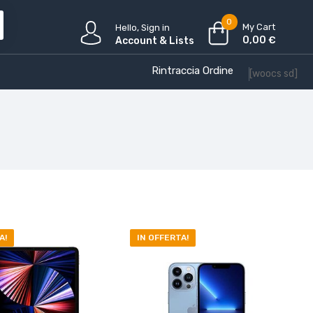
0
My Cart
Hello, Sign in
0,00
€
Account & Lists
Rintraccia Ordine
[woocs sd]
A!
IN OFFERTA!