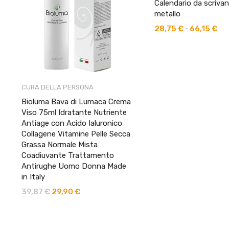
Calendario da scrivan
metallo
28,75
€
66,15
€
Fas
-
di
pre
da
28,
CURA DELLA PERSONA
a
Bioluma Bava di Lumaca Crema
66,
Viso 75ml Idratante Nutriente
Antiage con Acido Ialuronico
Collagene Vitamine Pelle Secca
Grassa Normale Mista
Coadiuvante Trattamento
Antirughe Uomo Donna Made
in Italy
39,87
€
29,90
€
Il
Il
prezzo
prezzo
originale
attuale