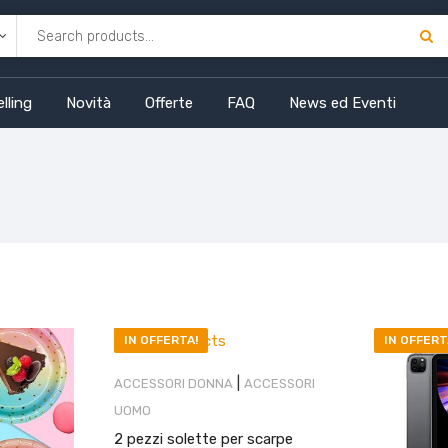
lling
Novità
Offerte
FAQ
News ed Eventi
IN OFFERTA!
IN OFFERT
|
ACCESSORI DONNA
ACCESSORI
UOMO
2 pezzi solette per scarpe