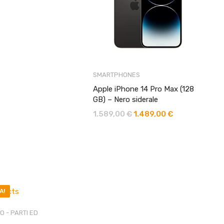
SMARTPHONES
Apple iPhone 14 Pro Max (128
GB) – Nero siderale
1.589,00
€
1.489,00
€
Il
Il
prezzo
prezzo
originale
attuale
era:
è:
1.589,00 €.
1.489,00 €.
A!
O - PARTI ED