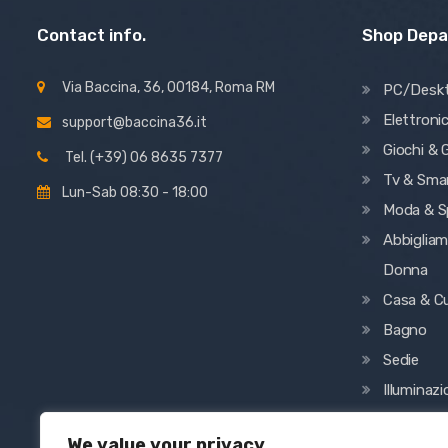
Contact info.
Shop Dep
Via Baccina, 36, 00184, Roma RM
PC/Desk
Elettroni
support@baccina36.it
Giochi & G
Tel. (+39) 06 8635 7377
Tv & Sma
Lun-Sab 08:30 - 18:00
Moda & S
Abbiglia
Donna
Casa & C
Bagno
Sedie
Illuminaz
Decorazi
We value your privacy