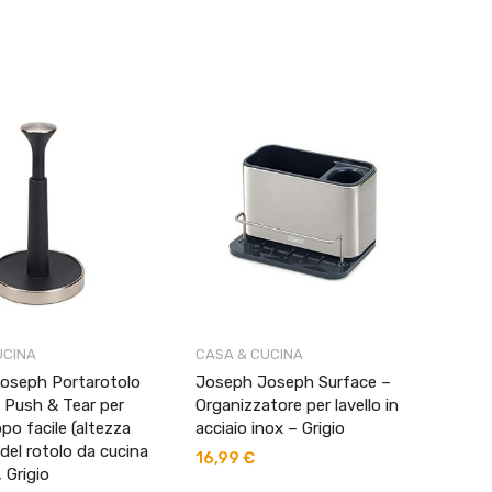
UCINA
CASA & CUCINA
oseph Portarotolo
Joseph Joseph Surface –
 Push & Tear per
Organizzatore per lavello in
po facile (altezza
acciaio inox – Grigio
el rotolo da cucina
16,99
€
 Grigio