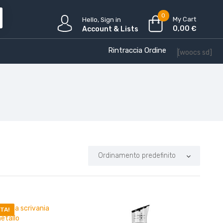
0
My Cart
Hello, Sign in
0,00
€
Account & Lists
Rintraccia Ordine
[woocs sd]
TA!