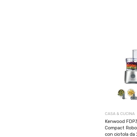
CASA & CUCINA
Kenwood FDP30
Compact Robot
con ciotola da 