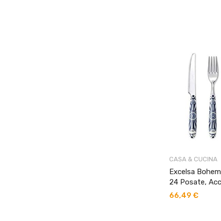
original
era:
33,99 €
CASA & CUCINA
Excelsa Boheme
24 Posate, Acc
66,49
€