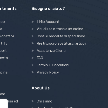
artments
Bisogno di aiuto?
top
Il Mio Account
ca
Visualizza o traccia un ordine
iocattoli
Costi e modalità di spedizione
rt Tv
Restituisci o sostituisci articoli
port
Assistenza Clienti
mento
FAQ
Termini E Condizioni
ucina
Privacy Policy
About Us
ione
one casa ed
Chi siamo