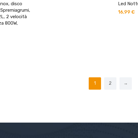
inox, disco
Led Nottu
da
 Spremiagrumi,
11,99 €
16,99
€
2L, 2 velocità
a
za 800W,
13,95 €
1
2
→