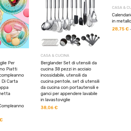
CASA & C
Calendari
in metall
28,75
€
CASA & CUCINA
glie Per
Berglander Set di utensili da
no Piatti
cucina 38 pezzi in acciaio
a compleanno
inossidabile, utensili da
 Di Carta
cucina pentole, set di utensili
oppa
da cucina con portautensili e
hetta
ganci per appendere lavabile
in lavastoviglie
 Compleanno
38,06
€
€
Il
prezzo