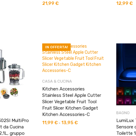
21,99
€
12,99
€
IN OFFERTA!
CASA & CUCINA
Kitchen Accessories
Stainless Steel Apple Cutter
Slicer Vegetable Fruit Tool
Fruit Slicer Kitchen Gadget
BAGNO
Kitchen Accessories-C
2SI MultiPro
LumiLux T
11,99
€
13,95
€
Fascia
-
 da Cucina
Sensore 
di
2,1L, gruppo
Toilette 
prezzo: