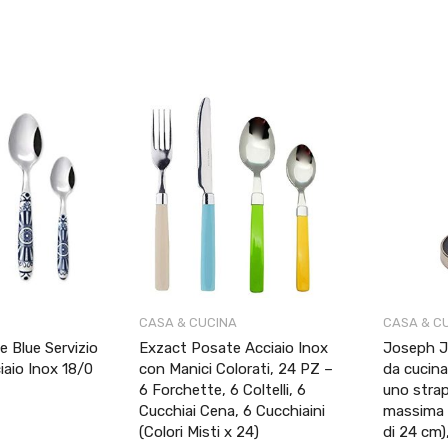
e
attuale
è:
.
21,75 €.
CASA & CUCINA
CASA & C
 Blue Servizio
Exzact Posate Acciaio Inox
Joseph J
iaio Inox 18/0
con Manici Colorati, 24 PZ –
da cucina
6 Forchette, 6 Coltelli, 6
uno strap
Cucchiai Cena, 6 Cucchiaini
massima d
(Colori Misti x 24)
di 24 cm),