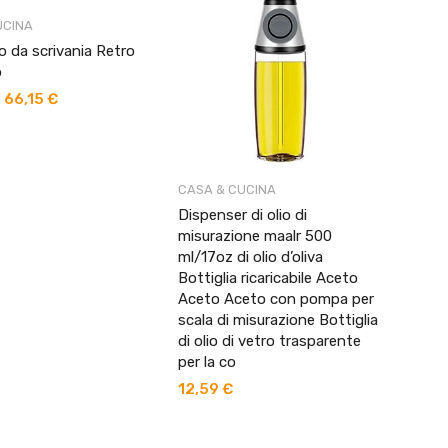
UCINA
o da scrivania Retro
o
66,15
€
Fascia
-
di
prezzo:
da
28,75 €
CASA & CUCINA
a
Dispenser di olio di
66,15 €
misurazione maalr 500
ml/17oz di olio d’oliva
Bottiglia ricaricabile Aceto
Aceto Aceto con pompa per
scala di misurazione Bottiglia
di olio di vetro trasparente
per la co
12,59
€