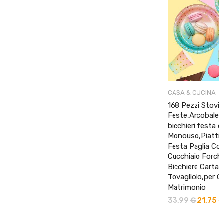
CASA & CUCINA
168 Pezzi Stovi
Feste,Arcobale
bicchieri fest
Monouso,Piatti
Festa Paglia C
Cucchiaio Forc
Bicchiere Carta
Tovagliolo,per
Matrimonio
33,99
€
Il
21,75
prezzo