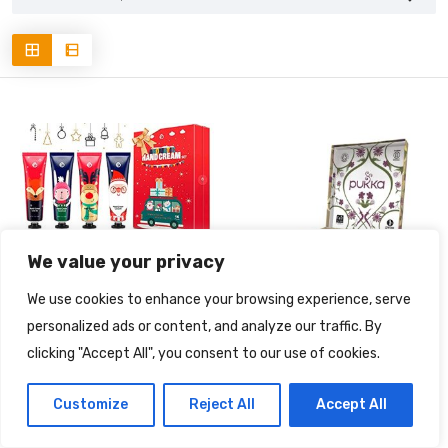
We value your privacy
We use cookies to enhance your browsing experience, serve
personalized ads or content, and analyze our traffic. By
IDEE REGALO
NATALE
IDEE REGALO
NATALE
|
|
clicking "Accept All", you consent to our use of cookies.
2022
2022
Crema Mani Set, 10
Pukka Herbs | Support
Customize
Reject All
Accept All
Pezzi Crema Mani
Selection Box |
Regalo Natale, Crema
Selezione di tè e tisane