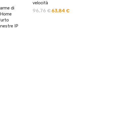
velocità
larme di
96,76
€
63,84
€
a Home
furto
inestre IP