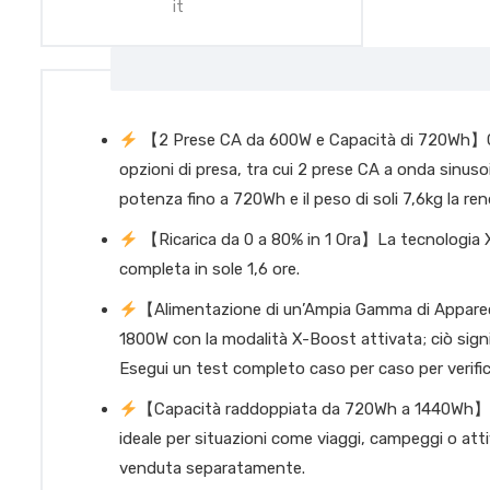
it
【2 Prese CA da 600W e Capacità di 720Wh】Cent
opzioni di presa, tra cui 2 prese CA a onda sinus
potenza fino a 720Wh e il peso di soli 7,6kg la r
【Ricarica da 0 a 80% in 1 Ora】La tecnologia X-
completa in sole 1,6 ore.
【Alimentazione di un’Ampia Gamma di Apparecchi
1800W con la modalità X-Boost attivata; ciò signifi
Esegui un test completo caso per caso per verific
【Capacità raddoppiata da 720Wh a 1440Wh】Ag
ideale per situazioni come viaggi, campeggi o atti
venduta separatamente.