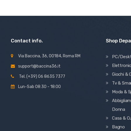
Contact info.
Shop Dep
Via Baccina, 36, 00184, Roma RM
PC/Desk
Elettroni
support@baccina36.it
Giochi & G
Tel. (+39) 06 8635 7377
Tv & Sma
Lun-Sab 08:30 - 18:00
Moda & S
Abbiglia
Donna
Casa & C
Bagno