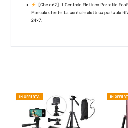
【Che c’è?】1. Centrale Elettrica Portatile EcoF
Manuale utente. La centrale elettrica portatile RI
24×7.
IN OFFERTA!
IN OFFERT