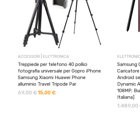
|
ACCESSORI
ELETTRONICA
ELETTRONI
Treppiede per telefono 40 pollici
Samsung G
fotografia universale per Gopro iPhone
Caricatore
Samsung Xiaomi Huawei Phone
Android se
alluminio Travel Tripode Par
Dynamic A
108MP, Bu
69,00
€
15,00
€
Italiana]
1.489,00