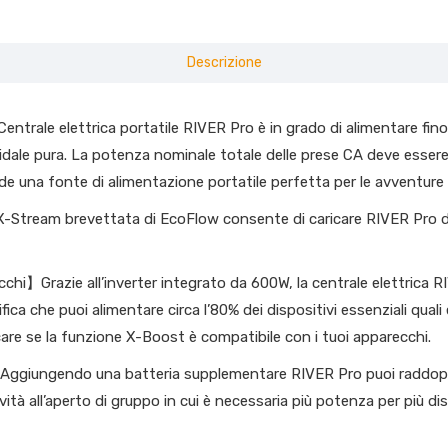
Descrizione
rale elettrica portatile RIVER Pro è in grado di alimentare fin
oidale pura. La potenza nominale totale delle prese CA deve esser
ende una fonte di alimentazione portatile perfetta per le avventur
Stream brevettata di EcoFlow consente di caricare RIVER Pro dallo
】Grazie all’inverter integrato da 600W, la centrale elettrica RIVE
ca che puoi alimentare circa l’80% dei dispositivi essenziali quali 
are se la funzione X-Boost è compatibile con i tuoi apparecchi.
giungendo una batteria supplementare RIVER Pro puoi raddopp
vità all’aperto di gruppo in cui è necessaria più potenza per più d